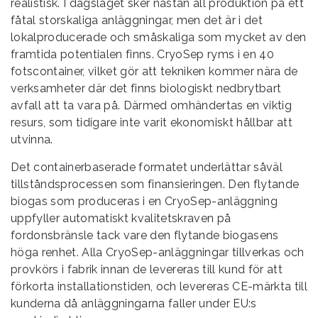
realistisk. I dagsläget sker nästan all produktion på ett
fåtal storskaliga anläggningar, men det är i det
lokalproducerade och småskaliga som mycket av den
framtida potentialen finns. CryoSep ryms i en 40
fotscontainer, vilket gör att tekniken kommer nära de
verksamheter där det finns biologiskt nedbrytbart
avfall att ta vara på. Därmed omhändertas en viktig
resurs, som tidigare inte varit ekonomiskt hållbar att
utvinna.
Det containerbaserade formatet underlättar såväl
tillståndsprocessen som finansieringen. Den flytande
biogas som produceras i en CryoSep-anläggning
uppfyller automatiskt kvalitetskraven på
fordonsbränsle tack vare den flytande biogasens
höga renhet. Alla CryoSep-anläggningar tillverkas och
provkörs i fabrik innan de levereras till kund för att
förkorta installationstiden, och levereras CE-märkta till
kunderna då anläggningarna faller under EU:s