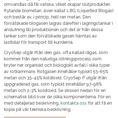
omvandlas då till vätska, vilket skapar slutprodukten
flytande biometan, även kallat LBG (Liquefied Biogas)
och består av, i princip, helt ren metan. Den
förvätskade biogasen lagras därefter i lagringstankar i
anslutning till produktionen och det är från dessa
tankar som den förvätskade gasen hämtas av
lastbilar för transport till kunderna.
CryoSep utgår ifrån den gas, ofta kallad rågas, som
kommer från den naturliga rötningsprocess som
bryter ner organiskt och biologiskt avfall i olika typer
av rötkammare. Rötgasen innehåller typiskt 55-65%
metan och 35-45% koldioxid. CryoSep P utgår ifrån
uppgraderad gas, som typiskt innehåller 97-98%
metan och 2-3% koldioxid. Se skissen nedan för en
schematisk bild över de olika komponenterna.
För en
med detaljerad beskrivning,
kontakta oss
för att få en
kopia på vår tekniska beskrivning.