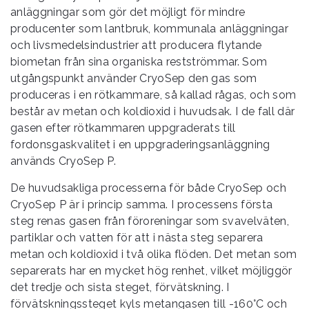
anläggningar som gör det möjligt för mindre
producenter som lantbruk, kommunala anläggningar
och livsmedelsindustrier att producera flytande
biometan från sina organiska restströmmar. Som
utgångspunkt använder CryoSep den gas som
produceras i en rötkammare, så kallad rågas, och som
består av metan och koldioxid i huvudsak. I de fall där
gasen efter rötkammaren uppgraderats till
fordonsgaskvalitet i en uppgraderingsanläggning
används CryoSep P.
De huvudsakliga processerna för både CryoSep och
CryoSep P är i princip samma. I processens första
steg renas gasen från föroreningar som svavelväten,
partiklar och vatten för att i nästa steg separera
metan och koldioxid i två olika flöden. Det metan som
separerats har en mycket hög renhet, vilket möjliggör
det tredje och sista steget, förvätskning. I
förvätskningssteget kyls metangasen till -160°C och