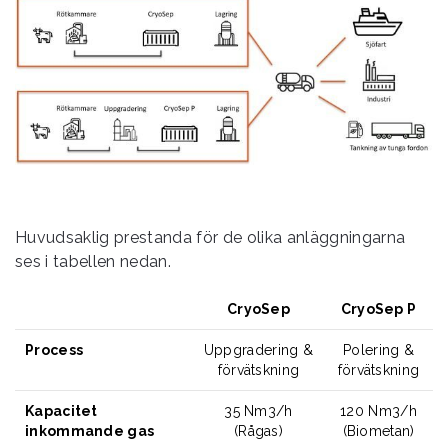
Huvudsaklig prestanda för de olika anläggningarna
ses i tabellen nedan.
CryoSep
CryoSep P
Process
Uppgradering &
Polering &
förvätskning
förvätskning
Kapacitet
35 Nm3/h
120 Nm3/h
inkommande gas
(Rågas)
(Biometan)