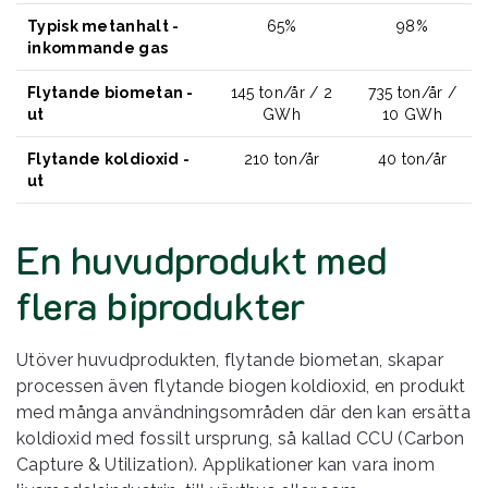
Typisk metanhalt -
65%
98%
inkommande gas
Flytande biometan -
145 ton/år / 2
735 ton/år /
ut
GWh
10 GWh
Flytande koldioxid -
210 ton/år
40 ton/år
ut
En huvudprodukt med
flera biprodukter
Utöver huvudprodukten, flytande biometan, skapar
processen även flytande biogen koldioxid, en produkt
med många användningsområden där den kan ersätta
koldioxid med fossilt ursprung, så kallad CCU (Carbon
Capture & Utilization). Applikationer kan vara inom